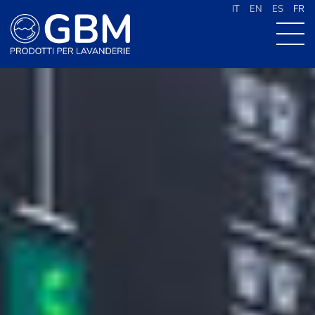
IT
EN
ES
FR
À PROPOS DE G.B.M
NOS PRODUITS
NOUVELLES
CONTACTS
CERCA NEL SITO