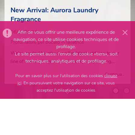
New Arrival: Aurora Laundry
Fragrance
06/12/2024
Afin de vous offrir une meilleure expérience de
navigation, ce site utilise cookies techniques et de
Profumatore per bucato in lavatrice
profilage.
We’re excited to introduce the latest addition to our
Le site permet aussi l'envoi de cookie «tiers», soit
techniques, analytiques et de profilage.
line of
laundry fragrances
:
Aurora
, a captivating...
Continua...
Pour en savoir plus sur l'utilisation des cookies
cliquez
ici
. En poursuivant votre navigation sur ce site, vous
acceptez l'utilisation de cookies.
G.B.M produits chimiques