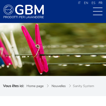
IT
EN
ES
FR
À PROPOS DE G.B.M
NOS PRODUITS
NOUVELLES
CONTACTS
CERCA NEL SITO
Vous êtes ici:
Home page
Nouvelles
Sanity System