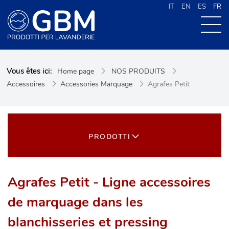
IT
EN
ES
FR
À PROPOS DE G.B.M
Vous êtes ici:
Home page
NOS PRODUITS
NOS PRODUITS
Accessoires
Accessories Marquage
Agrafes Petit
NOUVELLES
CONTACTS
CERCA NEL SITO
PRODOTTI
Agrafes Petit - Ligne accessoires
de marquage dans les
blanchisseries et pressing