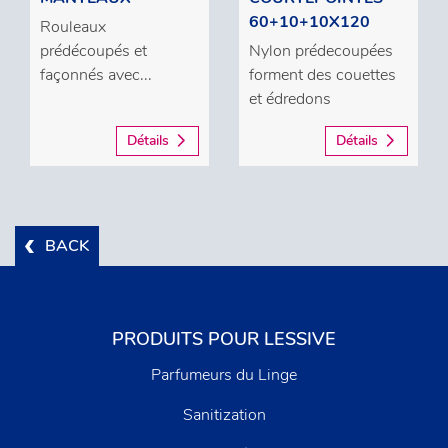
60+10+10X120
Rouleaux
prédécoupés et
Nylon prédecoupées
façonnés avec...
forment des couettes
et édredons
Détails
Détails
BACK
PRODUITS POUR LESSIVE
Parfumeurs du Linge
Sanitization