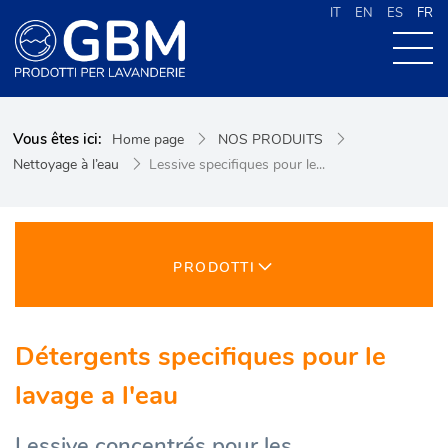
IT
EN
ES
FR
À PROPOS DE G.B.M
Vous êtes ici:
Home page
NOS PRODUITS
NOS PRODUITS
Nettoyage à l’eau
Lessive specifiques pour le...
NOUVELLES
CONTACTS
CERCA NEL SITO
PRODOTTI
Détergents specifiques pour le
lavage a l'eau
Lessive concentrés pour les