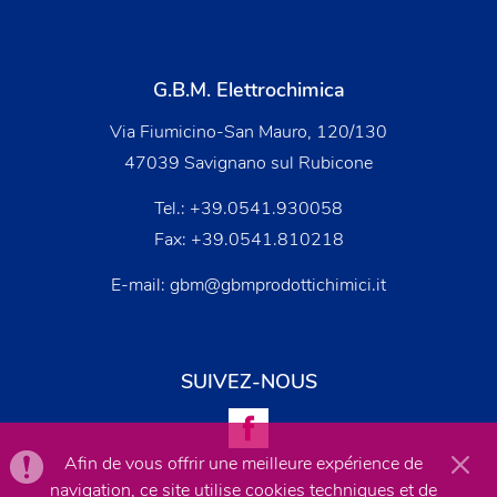
G.B.M. Elettrochimica
Via Fiumicino-San Mauro, 120/130
47039 Savignano sul Rubicone
Tel.:
+39.0541.930058
Fax: +39.0541.810218
E-mail:
gbm@gbmprodottichimici.it
SUIVEZ-NOUS
Afin de vous offrir une meilleure expérience de
navigation, ce site utilise cookies techniques et de