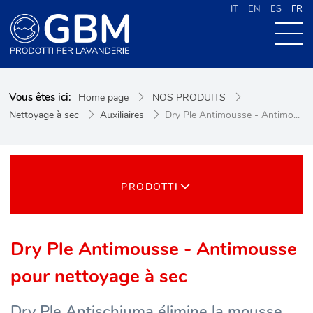
IT
EN
ES
FR
À PROPOS DE G.B.M
Vous êtes ici:
Home page
NOS PRODUITS
NOS PRODUITS
Nettoyage à sec
Auxiliaires
Dry Ple Antimousse - Antimo...
NOUVELLES
CONTACTS
CERCA NEL SITO
PRODOTTI
Dry Ple Antimousse - Antimousse
pour nettoyage à sec
Dry Ple Antischiuma élimine la mousse