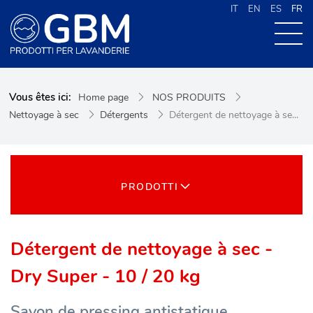
IT
EN
ES
FR
À PROPOS DE G.B.M
Vous êtes ici:
Home page
NOS PRODUITS
NOS PRODUITS
Nettoyage à sec
Détergents
Détergent de nettoyage à se...
NOUVELLES
CONTACTS
CERCA NEL SITO
PRODOTTI
Détergent de nettoyage à sec -
Dry Super - 10 / 20 kg
Savon de pressing antistatique