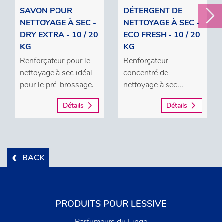
SAVON POUR
DÉTERGENT DE
NETTOYAGE À SEC -
NETTOYAGE À SEC -
DRY EXTRA - 10 / 20
ECO FRESH - 10 / 20
KG
KG
Renforçateur pour le
Renforçateur
nettoyage à sec idéal
concentré de
pour le pré-brossage.
nettoyage à sec...
Détails
Détails
BACK
PRODUITS POUR LESSIVE
Parfumeurs du Linge