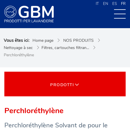
IT
EN
ES
FR
À PROPOS DE G.B.M
Vous êtes ici:
Home page
NOS PRODUITS
NOS PRODUITS
Nettoyage à sec
Filtres, cartouches filtran...
NOUVELLES
Perchloréthylène
CONTACTS
CERCA NEL SITO
PRODOTTI
Perchloréthylène
Perchloréthylène Solvant de pour le