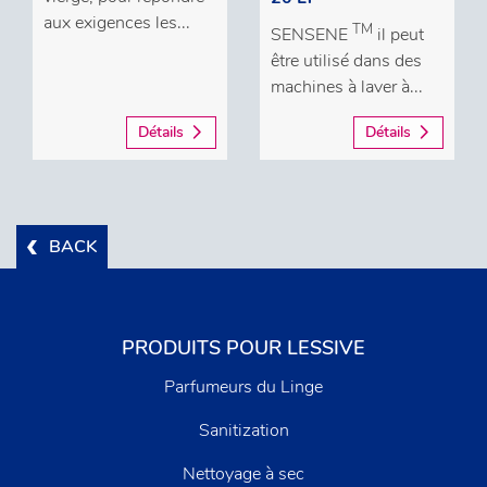
aux exigences les...
TM
SENSENE
il peut
être utilisé dans des
machines à laver à...
Détails
Détails
BACK
PRODUITS POUR LESSIVE
Parfumeurs du Linge
Sanitization
Nettoyage à sec