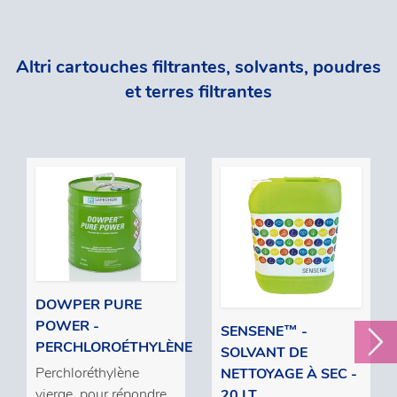
Altri cartouches filtrantes, solvants, poudres
et terres filtrantes
DOWPER PURE
POWER -
SENSENE™ -
PERCHLOROÉTHYLÈNE
SOLVANT DE
Perchloréthylène
NETTOYAGE À SEC -
vierge, pour répondre
20 LT