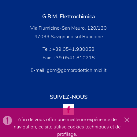
G.B.M. Elettrochimica
Via Fiumicino-San Mauro, 120/130
47039 Savignano sul Rubicone
Tel.:
+39.0541.930058
Fax: +39.0541.810218
E-mail:
gbm@gbmprodottichimici.it
SUIVEZ-NOUS
Afin de vous offrir une meilleure expérience de
navigation, ce site utilise cookies techniques et de
profilage.