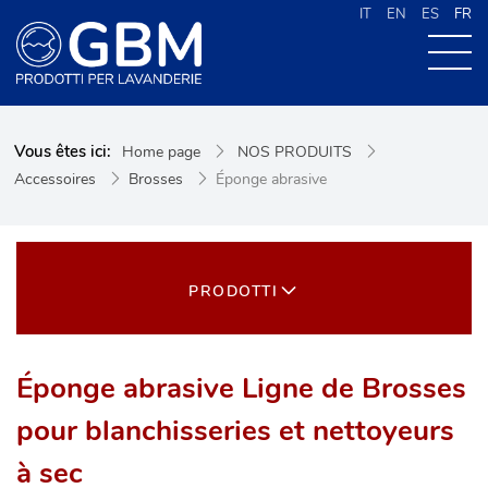
IT
EN
ES
FR
À PROPOS DE G.B.M
Vous êtes ici:
Home page
NOS PRODUITS
NOS PRODUITS
Accessoires
Brosses
Éponge abrasive
NOUVELLES
CONTACTS
CERCA NEL SITO
PRODOTTI
Éponge abrasive Ligne de Brosses
pour blanchisseries et nettoyeurs
à sec