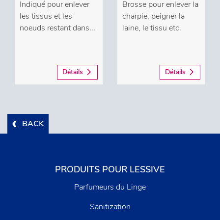
Indiqué pour enlever
Brosse pour enlever la
les tissus et les
charpie, peigner la
noeuds restant dans...
laine, le tissu etc.
Détails
Détails
BACK
PRODUITS POUR LESSIVE
Parfumeurs du Linge
Sanitization