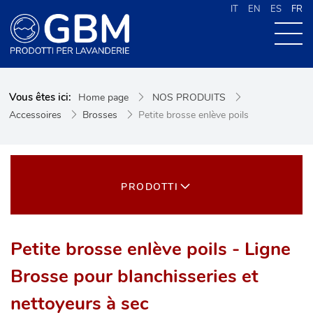
IT
EN
ES
FR
À PROPOS DE G.B.M
Vous êtes ici:
Home page
NOS PRODUITS
NOS PRODUITS
Accessoires
Brosses
Petite brosse enlève poils
NOUVELLES
CONTACTS
CERCA NEL SITO
PRODOTTI
Petite brosse enlève poils - Ligne
Brosse pour blanchisseries et
nettoyeurs à sec