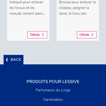
Indiqué pour enlever
Brosse pour enlever la
les tissus et les
charpie, peigner la
noeuds restant dans...
laine, le tissu etc.
Détails
Détails
BACK
PRODUITS POUR LESSIVE
Parfumeurs du Linge
Sanitization