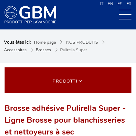
IT
EN
ES
FR
À PROPOS DE G.B.M
Vous êtes ici:
Home page
NOS PRODUITS
NOS PRODUITS
Accessoires
Brosses
Pulirella Super
NOUVELLES
CONTACTS
CERCA NEL SITO
PRODOTTI
Brosse adhésive Pulirella Super -
Ligne Brosse pour blanchisseries
et nettoyeurs à sec