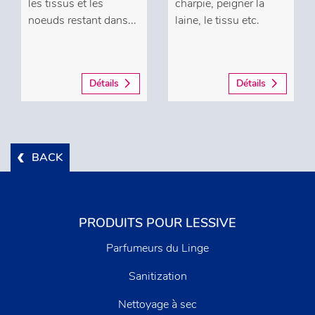
les tissus et les
charpie, peigner la
noeuds restant dans...
laine, le tissu etc.
Détails
Détails
BACK
PRODUITS POUR LESSIVE
Parfumeurs du Linge
Sanitization
Nettoyage à sec