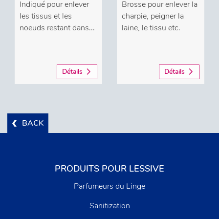
Indiqué pour enlever
Brosse pour enlever la
les tissus et les
charpie, peigner la
noeuds restant dans...
laine, le tissu etc.
Détails
Détails
BACK
PRODUITS POUR LESSIVE
Parfumeurs du Linge
Sanitization