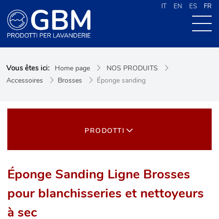
IT
EN
ES
FR
À PROPOS DE G.B.M
Vous êtes ici:
Home page
NOS PRODUITS
NOS PRODUITS
Accessoires
Brosses
Éponge sanding
NOUVELLES
CONTACTS
CERCA NEL SITO
PRODOTTI
Éponge Sanding Ligne Brosses
pour blanchisseries et nettoyeurs
à sec