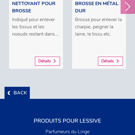
NETTOYANT POUR
BROSSE EN MÉTAL
BROSSE
DUR
Indiqué pour enlever
Brosse pour enlever la
les tissus et les
charpie, peigner la
noeuds restant dans...
laine, le tissu etc.
Détails
Détails
BACK
PRODUITS POUR LESSIVE
Parfumeurs du Linge