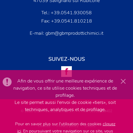
47039 Savignano sul Rubicone
Tel.:
+39.0541.930058
Fax: +39.0541.810218
E-mail:
gbm@gbmprodottichimici.it
SUIVEZ-NOUS
Afin de vous offrir une meilleure expérience de
navigation, ce site utilise cookies techniques et de
profilage.
Le site permet aussi l'envoi de cookie «tiers», soit
techniques, analytiques et de profilage.
© 2026 G.B.M. Elettrochimica S.r.l. - P.IVA: 00958710402
Pour en savoir plus sur l'utilisation des cookies
cliquez
Cookies
-
Privacy policy
-
Credits
ici
. En poursuivant votre navigation sur ce site, vous