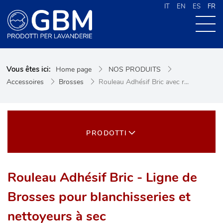
IT
EN
ES
FR
À PROPOS DE G.B.M
Vous êtes ici:
Home page
NOS PRODUITS
NOS PRODUITS
Accessoires
Brosses
Rouleau Adhésif Bric avec r...
NOUVELLES
CONTACTS
CERCA NEL SITO
PRODOTTI
Rouleau Adhésif Bric - Ligne de
Brosses pour blanchisseries et
nettoyeurs à sec