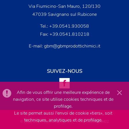
Via Fiumicino-San Mauro, 120/130
47039 Savignano sul Rubicone
Tel.:
+39.0541.930058
Fax: +39.0541.810218
E-mail:
gbm@gbmprodottichimici.it
SUIVEZ-NOUS
Afin de vous offrir une meilleure expérience de
navigation, ce site utilise cookies techniques et de
profilage.
Le site permet aussi l'envoi de cookie «tiers», soit
techniques, analytiques et de profilage.
© 2026 G.B.M. Elettrochimica S.r.l. - P.IVA: 00958710402