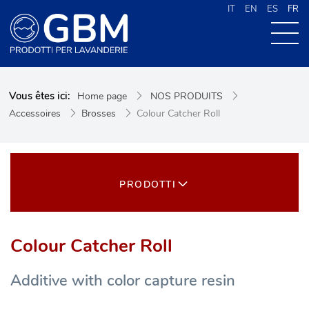
IT
EN
ES
FR
À PROPOS DE G.B.M
Vous êtes ici:
Home page
NOS PRODUITS
NOS PRODUITS
Accessoires
Brosses
Colour Catcher Roll
NOUVELLES
CONTACTS
CERCA NEL SITO
PRODOTTI
Colour Catcher Roll
Additive with color capture resin